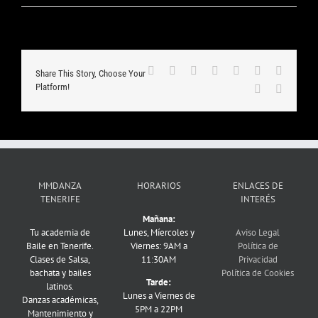
Normas,
Medidas
e
Información
de
Facebook
X
Reddit
LinkedIn
WhatsApp
Tumblr
Pinteres
Seguridad
Share This Story, Choose Your
ante
Platform!
Vk
Correo
el
electrón
COVID19
MMDANZA
HORARIOS
ENLACES DE
TENERIFE
INTERÉS
Mañana:
Tu academia de
Lunes, Míercoles y
Aviso Legal
Baile en Tenerife.
Viernes: 9AM a
Política de
Clases de Salsa,
11:30AM
Privacidad
bachata y bailes
Política de Cookies
Tarde:
latinos.
Lunes a Viernes de
Danzas académicas,
5PM a 22PM
Mantenimiento y