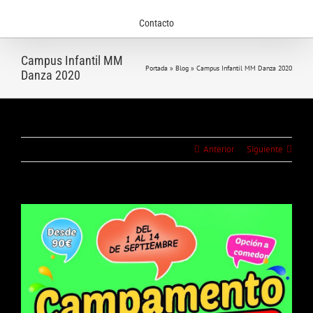
Contacto
Campus Infantil MM
Portada
»
Blog
»
Campus Infantil MM Danza 2020
Danza 2020
Anterior
Siguiente
Ver
imagen
más
grande