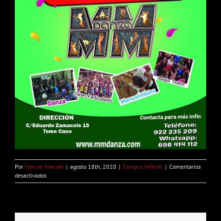
Por
Manuel Manuel
|
agosto 18th, 2020
|
Campus Infantil
|
Comentarios
en
desactivados
Campus
Infantil
MM
Danza
2020