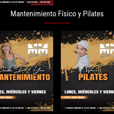
Mantenimiento Físico y Pilates