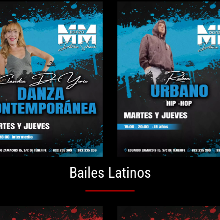
Bailes Latinos