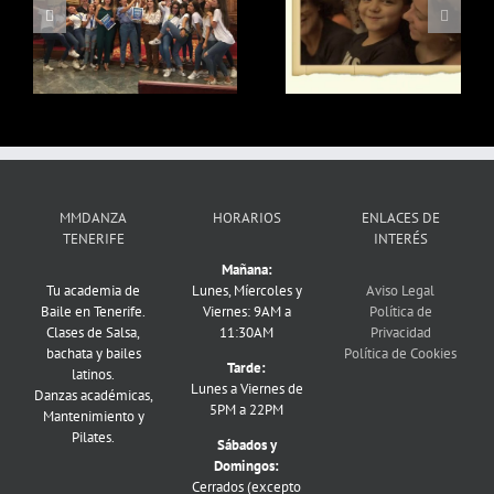
Nikas – Rock Da House
Canarias 2019
MMDANZA
HORARIOS
ENLACES DE
TENERIFE
INTERÉS
Mañana:
Tu academia de
Lunes, Míercoles y
Aviso Legal
Baile en Tenerife.
Viernes: 9AM a
Política de
Clases de Salsa,
11:30AM
Privacidad
bachata y bailes
Política de Cookies
Tarde:
latinos.
Lunes a Viernes de
Danzas académicas,
5PM a 22PM
Mantenimiento y
Pilates.
Sábados y
Domingos:
Cerrados (excepto