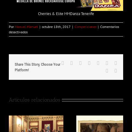
Cherries & Elite MMDanza Tenerife
Por
Manuel Manuel
|
octubre 18th, 2017
|
Competiciones
|
Comentarios
en
desactivados
Cherries
&
Elite
–
Bronce
Facebook
X
Reddit
LinkedIn
WhatsApp
Tumblr
Pinteres
de
Share This Story, Choose Your
Europa
Platform!
Vk
Correo
en
electrón
Funky
y
HipHop
Artículos relacionados